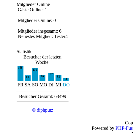
Mitglieder Online
Gäste Online: 1
Mitglieder Online: 0
Mitglieder insgesamt: 6
Neuestes Mitglied:
Tester4
Statistik
Besucher der letzten
Woche:
158
136
87
66
62
60
34
FR
SA
SO
MO
DI
MI
DO
Besucher Gesamt: 63499
© diphputz
Cop
Powered by
PHP-Fus